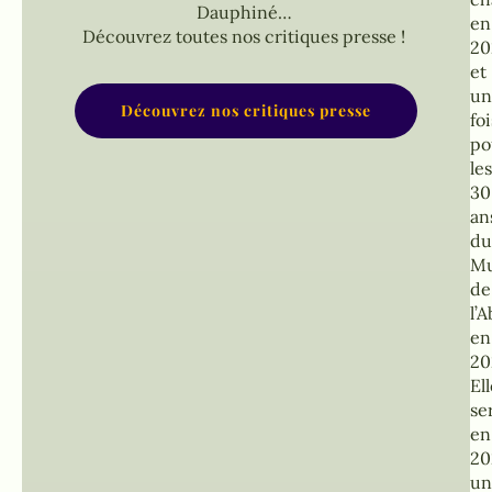
Dauphiné…
en
Découvrez toutes nos critiques presse !
20
et
un
Découvrez nos critiques presse
foi
po
les
30
an
du
Mu
de
l’
en
20
El
se
en
20
un