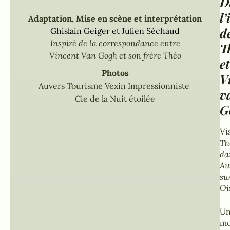
D
l’
Adaptation, Mise en scène et interprétation
d
Ghislain Geiger et Julien Séchaud
Inspiré de la correspondance entre
T
Vincent Van Gogh et son frère Théo
et
Photos
V
Auvers Tourisme Vexin Impressionniste
v
Cie de la Nuit étoilée
G
Vi
Th
da
Au
su
Oi
U
m