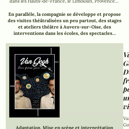
dans les Hauts-de-France, le Limousin, Provence…
En parallèle, la compagnie se développe et propose
des visites théâtralisées un peu partout, des stages
et ateliers théâtre à Auvers-sur-Oise, des
interventions dans les écoles, des spectacles…
V
G
D
f
p
u
v
Va
Go
Adaptation, Mise en scène et interprétation