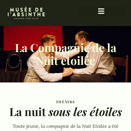
La Compagnie de la
Nuit étoilée
THÉÂTRE
La nuit
sous les étoiles
Toute jeune,
la compagnie de la Nuit Etoilée
a été