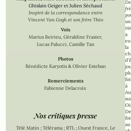
De
Ghislain Geiger et Julien Séchaud
fr
Inspiré de la correspondance entre
po
Vincent Van Gogh et son frère Théo
un
vi
Voix
a
Marius Beirieu, Géraldine Frasier,
eu
Lucas Palucci, Camille Tan
la
ch
Photos
d’
Bénédicte Karyotis & Olivier Esteban
jo
pl
foi
Remerciements
à
Fabienne Delacroix
Au
su
Oi
De
Nos critiques presse
foi
au
Télé Matin ; Télérama ; RTL ; Ouest France, Le
ch